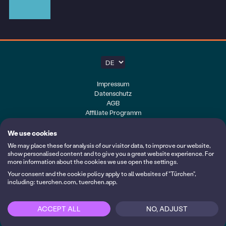
Impressum
Datenschutz
AGB
Affiliate Programm
Cookie-Einstellungen
We use cookies
Meine Kalender
We may place these for analysis of our visitor data, to improve our website,
Login
show personalised content and to give you a great website experience. For
more information about the cookies we use open the settings.
Folge uns auf YouTube
Your consent and the cookie policy apply to all websites of "Türchen",
including: tuerchen.com, tuerchen.app.
Made with <3 by
ACCEPT ALL
NO, ADJUST
Login