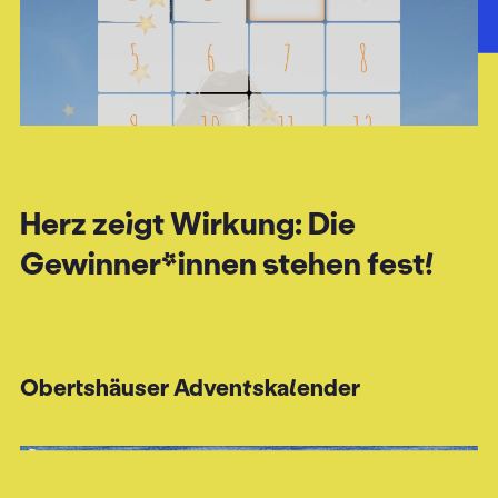
Darum Türchen
Preise
Herz zeigt Wirkung: Die
Funktionen
Gewinner*innen stehen fest!
Über uns
Blog
Obertshäuser Adventskalender
Hilfe
10 Jahre Türchen