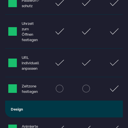
Pass­wort­
schutz
Uhrzeit
zum
Öffnen
festlegen
URL
individuell
anpassen
Zeitzone
festlegen
Design
Animierte