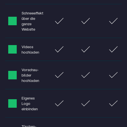
Schneeeffekt
über die
ganze
Website
Videos
hochladen
Vorschau­
bilder
Darum Türchen
hoch­laden
Preise
Eigenes
Logo
Funktionen
einbinden
Über uns
Türchen-