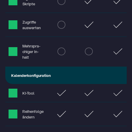
Skripte
Zugriffe
auswerten
Mehrspra­
chiger In­
halt
Kalenderkonfiguration
KI-Tool
Reihenfolge
ändern